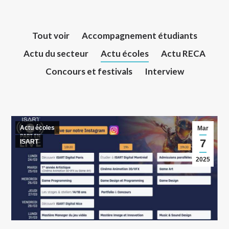
Tout voir
Accompagnement étudiants
Actu du secteur
Actu écoles
Actu RECA
Concours et festivals
Interview
Actu écoles
Mar
7
ISART
2025