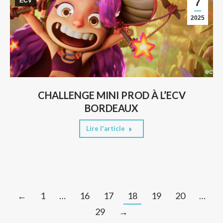
7
ECV
2025
CHALLENGE MINI PROD À L’ECV
BORDEAUX
Lire l'article
←
1
…
16
17
18
19
20
…
29
→