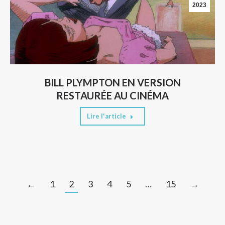
2023
BILL PLYMPTON EN VERSION
RESTAURÉE AU CINÉMA
Lire l'article
←
1
2
3
4
5
…
15
→