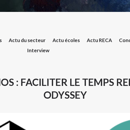
s
Actu du secteur
Actu écoles
Actu RECA
Conc
Interview
OS : FACILITER LE TEMPS RE
ODYSSEY