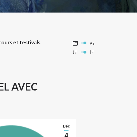
ours et festivals
EL AVEC
Déc
4