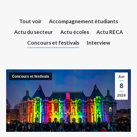
Tout voir
Accompagnement étudiants
Actu du secteur
Actu écoles
Actu RECA
Concours et festivals
Interview
Concours et festivals
Avr
8
2024