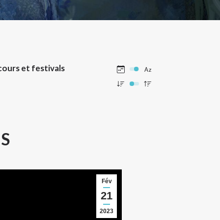
ours et festivals
MS
Fév
21
2023