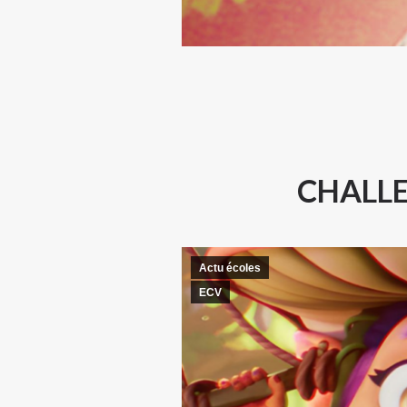
CHALLE
Actu écoles
ECV