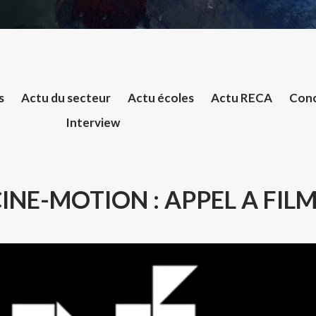
s
Actu du secteur
Actu écoles
Actu RECA
Conc
Interview
INE-MOTION : APPEL A FIL