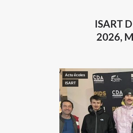
ISART D
2026, 
Actu écoles
ISART