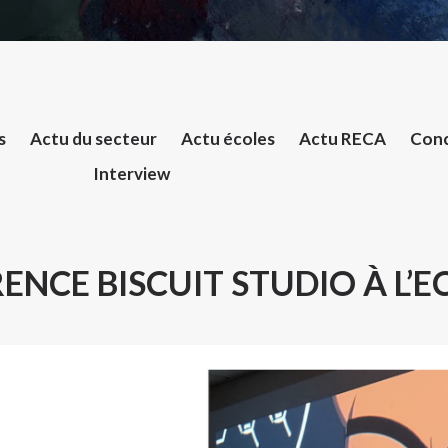
s
Actu du secteur
Actu écoles
Actu RECA
Conc
Interview
NCE BISCUIT STUDIO À L’E