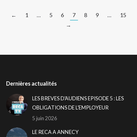
←
1
…
5
6
7
8
9
…
15
→
Dernières actualités
LES BREVES D’AUDIENS EPISODE 5 : LES
OBLIGATIONS DE L’EMPLOYEUR
5 juin 2026
LE RECA A ANNECY