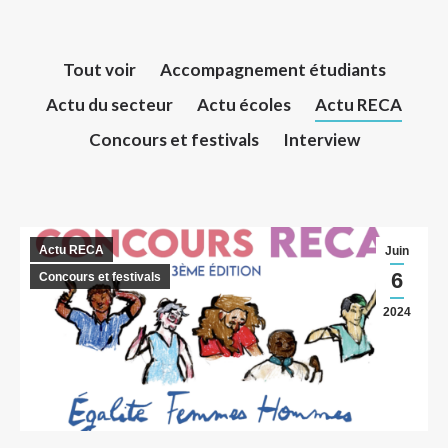
Tout voir
Accompagnement étudiants
Actu du secteur
Actu écoles
Actu RECA
Concours et festivals
Interview
Actu RECA
Juin
6
Concours et festivals
2024