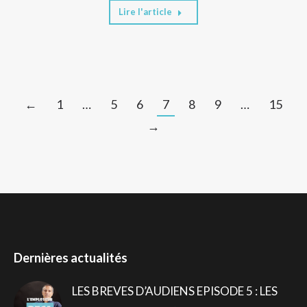
Lire l'article
←
1
…
5
6
7
8
9
…
15
→
Dernières actualités
LES BREVES D’AUDIENS EPISODE 5 : LES