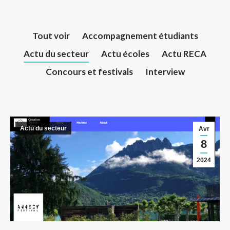
Tout voir
Accompagnement étudiants
Actu du secteur
Actu écoles
Actu RECA
Concours et festivals
Interview
Actu du secteur
Avr
8
2024