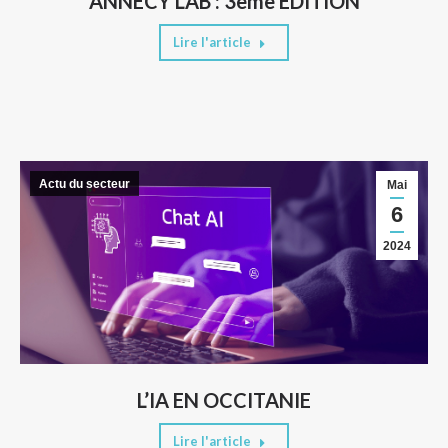
ANNECY LAB : 3ème EDITION
Lire l'article
Actu du secteur
Mai
6
2024
L’IA EN OCCITANIE
Lire l'article