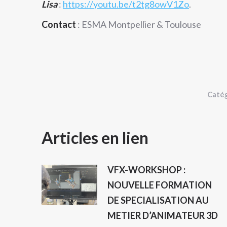
Lisa
:
https://youtu.be/t2tg8owV1Zo
.
Contact
: ESMA Montpellier & Toulouse
Catég
NAVIGATION
Articles en lien
ARTICLE
VFX-WORKSHOP :
NOUVELLE FORMATION
DE SPECIALISATION AU
METIER D’ANIMATEUR 3D