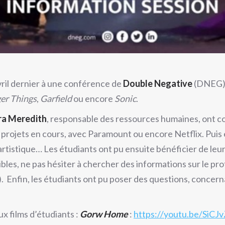
avril dernier à une conférence de
Double Negative
(DNEG), 
er Things
,
Garfield
ou encore
Sonic
.
ra Meredith
, responsable des ressources humaines, ont co
s projets en cours, avec Paramount ou encore Netflix. Puis 
l’artistique… Les étudiants ont pu ensuite bénéficier de leu
bles, ne pas hésiter à chercher des informations sur le pro
. Enfin, les étudiants ont pu poser des questions, concern
ux films d’étudiants :
Gorw Home
:
https://youtu.be/SiCJ