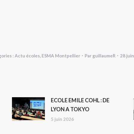
ories :
Actu écoles
,
ESMA Montpellier
Par
guillaumeR
28 jui
ECOLE EMILE COHL : DE
LYON A TOKYO
5 juin 2026