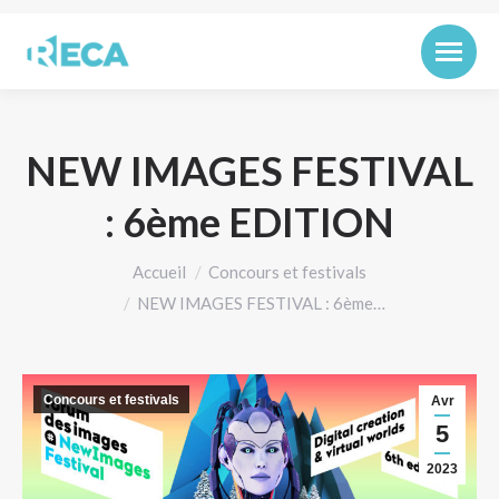
NEW IMAGES FESTIVAL
: 6ème EDITION
Vous êtes ici :
Accueil
Concours et festivals
NEW IMAGES FESTIVAL : 6ème…
Concours et festivals
Avr
5
2023