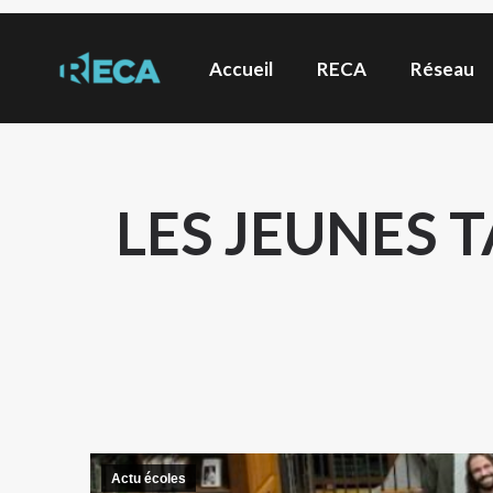
Accueil
RECA
Réseau
LES JEUNES 
Actu écoles