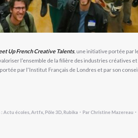
et Up French Creative Talents
, une initiative portée pa
valoriser l’ensemble de la filière des industries créatives 
ortée par l’Institut Français de Londres et par son consei
 :
Actu écoles
,
Artfx
,
Pôle 3D
,
Rubika
Par
Christine Mazereau