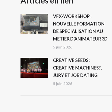
NAVIGATION
Articles en lien
ARTICLE
VFX-WORKSHOP :
NOUVELLE FORMATION
DE SPECIALISATION AU
METIER D’ANIMATEUR 3D
5 juin 2026
CREATIVE SEEDS :
CREATIVE MACHINES?,
JURY ET JOB DATING
5 juin 2026