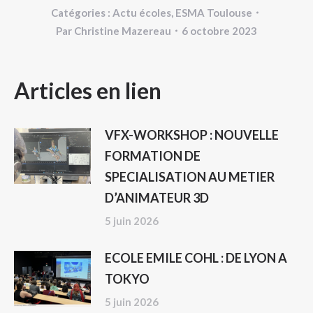
Catégories :
Actu écoles
,
ESMA Toulouse
Par
Christine Mazereau
6 octobre 2023
NAVIGATION
Articles en lien
ARTICLE
VFX-WORKSHOP : NOUVELLE
FORMATION DE
SPECIALISATION AU METIER
D’ANIMATEUR 3D
5 juin 2026
ECOLE EMILE COHL : DE LYON A
TOKYO
5 juin 2026