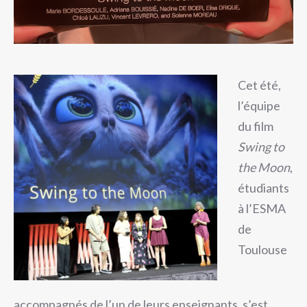
Cet été,
l’équipe
du film
Swing to
the Moon
,
étudiants
à l’ESMA
de
Toulouse
accompagnés de l’un de leurs enseignants, s’est