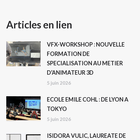
NAVIGATION
Articles en lien
ARTICLE
VFX-WORKSHOP : NOUVELLE
FORMATION DE
SPECIALISATION AU METIER
D’ANIMATEUR 3D
5 juin 2026
ECOLE EMILE COHL : DE LYON A
TOKYO
5 juin 2026
ISIDORA VULIC, LAUREATE DE