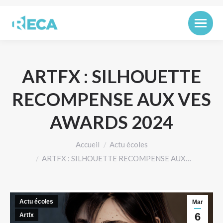
ARTFX : SILHOUETTE
RECOMPENSE AUX VES
AWARDS 2024
Vous êtes ici :
Accueil
Actu écoles
ARTFX : SILHOUETTE RECOMPENSE AUX…
Actu écoles
Mar
6
Artfx