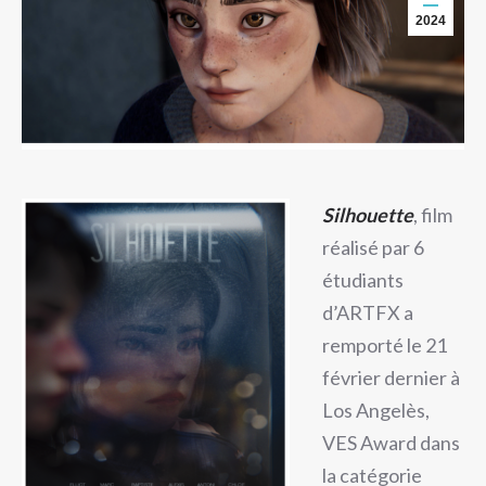
2024
Silhouette
, film
réalisé par 6
étudiants
d’ARTFX a
remporté le 21
février dernier à
Los Angelès,
VES Award dans
la catégorie