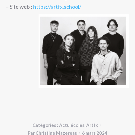
– Site web :
https://artfx.school/
Catégories :
Actu écoles
,
Artfx
Par
Christine Mazereau
6 mars 2024