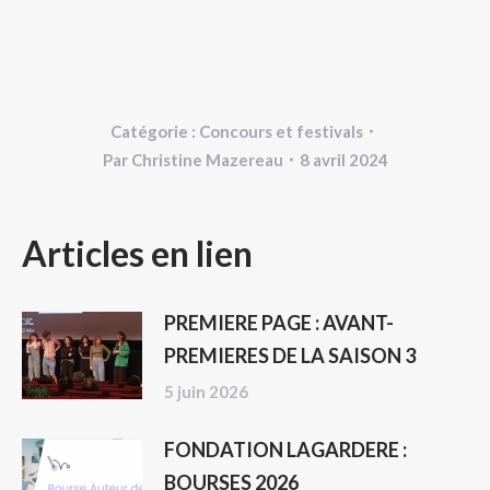
Catégorie :
Concours et festivals
Par
Christine Mazereau
8 avril 2024
NAVIGATION
Articles en lien
ARTICLE
PREMIERE PAGE : AVANT-
PREMIERES DE LA SAISON 3
5 juin 2026
FONDATION LAGARDERE :
BOURSES 2026