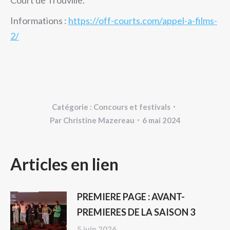
Court de Trouville.
Informations :
https://off-courts.com/appel-a-films-
2/
Catégorie :
Concours et festivals
Par
Christine Mazereau
6 mai 2024
NAVIGATION
Articles en lien
ARTICLE
PREMIERE PAGE : AVANT-
PREMIERES DE LA SAISON 3
5 juin 2026