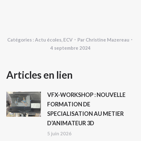
Catégories :
Actu écoles
,
ECV
Par
Christine Mazereau
4 septembre 2024
NAVIGATION
Articles en lien
ARTICLE
VFX-WORKSHOP : NOUVELLE
FORMATION DE
SPECIALISATION AU METIER
D’ANIMATEUR 3D
5 juin 2026