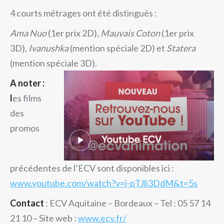
4 courts métrages ont été distingués :
Ama Nuo
(1er prix 2D),
Mauvais Coton
(1er prix
3D),
Ivanushka
(mention spéciale 2D) et
Statera
(mention spéciale 3D).
A noter :
l
es films
des
promos
précédentes de l’ECV sont disponibles ici :
www.youtube.com/watch?v=j-pTJli3DdM&t=5s
Contact
: ECV Aquitaine – Bordeaux – Tel : 05 57 14
21 10 – Site web :
www.ecv.fr/