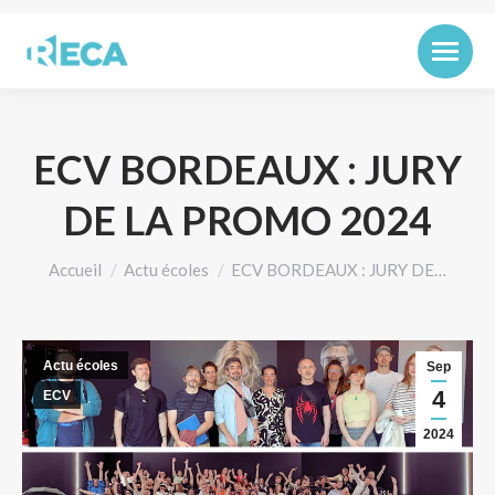
ECV BORDEAUX : JURY
DE LA PROMO 2024
Vous êtes ici :
Accueil
Actu écoles
ECV BORDEAUX : JURY DE…
Actu écoles
Sep
4
ECV
2024