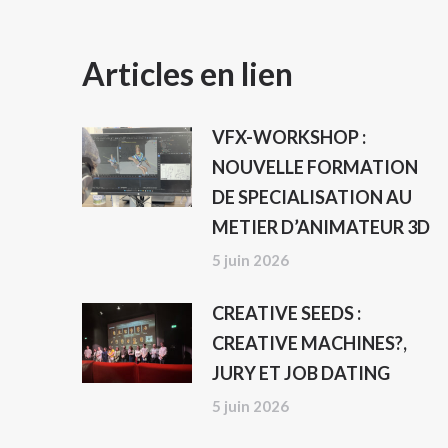
NAVIGATION
Articles en lien
ARTICLE
VFX-WORKSHOP :
NOUVELLE FORMATION
DE SPECIALISATION AU
METIER D’ANIMATEUR 3D
5 juin 2026
CREATIVE SEEDS :
CREATIVE MACHINES?,
JURY ET JOB DATING
5 juin 2026