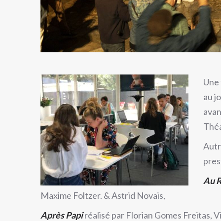
Une 
au j
avan
Théa
Autr
pres
Au 
Maxime Foltzer. & Astrid Novais,
Après Papi
réalisé par Florian Gomes Freitas, V