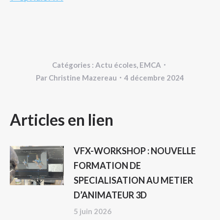
Catégories :
Actu écoles
,
EMCA
Par
Christine Mazereau
4 décembre 2024
NAVIGATION
Articles en lien
ARTICLE
VFX-WORKSHOP : NOUVELLE
FORMATION DE
SPECIALISATION AU METIER
D’ANIMATEUR 3D
5 juin 2026