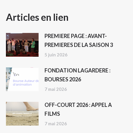
NAVIGATION
Articles en lien
ARTICLE
PREMIERE PAGE : AVANT-
PREMIERES DE LA SAISON 3
5 juin 2026
FONDATION LAGARDERE :
BOURSES 2026
7 mai 2026
OFF-COURT 2026 : APPEL A
FILMS
7 mai 2026