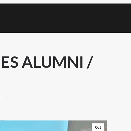
ES ALUMNI /
I…
Oct