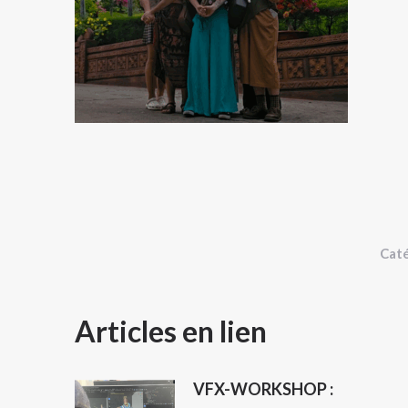
Caté
NAVIGATION
Articles en lien
ARTICLE
VFX-WORKSHOP :