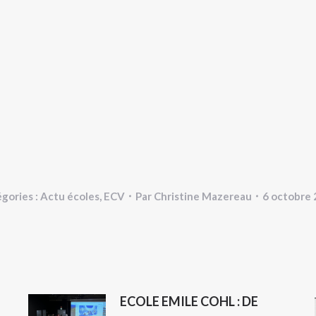
gories :
Actu écoles
,
ECV
Par
Christine Mazereau
6 octobre
ECOLE EMILE COHL : DE