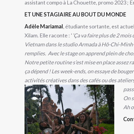
assistant compo à La Chouette, promo 2023 ; E
ET UNE STAGIAIRE AU BOUT DU MONDE
Adèle Mariamal
, étudiante sortante, est actu
Xilam. Elle raconte : ‘
’Ça
va faire plus de 2 mois 
Vietnam dans le studio Armada à Hô-Chi-Minh-Vi
remplies. Avec le stage on apprend plein de cho
Notre petite routine s’est mise en place assez rap
ça dépend ! Les week-ends, on essaye de bouger 
activités créatives dans des cafés ou des atel
pass
On s
Ah o
Con