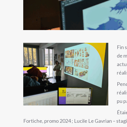
Fin 
de m
actu
réal
Pend
réal
pu p
Étai
Fortiche, promo 2024 ; Lucile Le Gavrian – sta