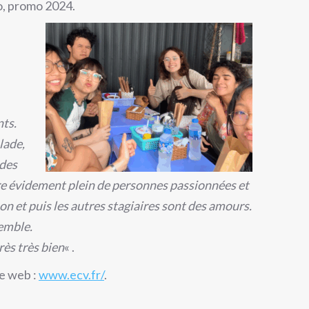
o, promo 2024.
nts.
lade,
 des
tre évidement plein de personnes passionnées et
Bon et
puis les autres stagiaires sont des amours.
emble.
rès très bien
« .
te web :
www.ecv.fr/
.