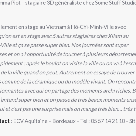
mma Piot – stagiaire 3D généraliste chez Some Stuff Studi
ellement en stage au Vietnam à Hô-Chi-Minh-Ville avec
qu’on est en stage avec 5 autres stagiaires chez Xilam au
lle et ça se passe super bien. Nos journées sont super
ses et on a l’opportunité de toucher à plusieurs départeme
idement : après le boulot on visite la ville ou on va à l’esca
de la ville quand on peut. Autrement on essaye de trouver
iers comme de la céramique ou du modèle vivant. On rencon
ionnantes avec qui on partage des moments archi riches. 
’entend super bien et on passe de très beaux moments ens
ui et c’est pas une surprise mais on mange très bien… très t
tact
: ECV Aquitaine – Bordeaux – Tel : 05 57 14 21 10 – Si