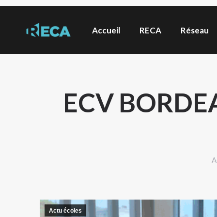
Accueil
RECA
Réseau
ECV BORDEA
V
A
Actu écoles