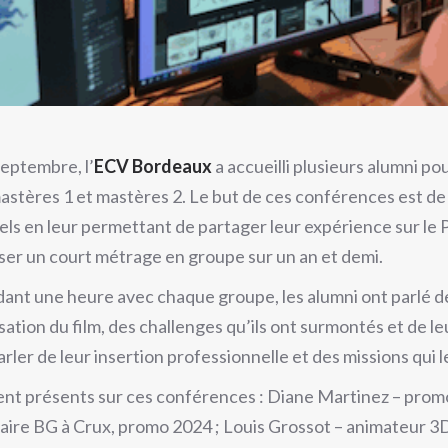
septembre, l’
ECV Bordeaux
a accueilli plusieurs alumni p
astères 1 et mastères 2. Le but de ces conférences est de r
els en leur permettant de partager leur expérience sur le P
iser un court métrage en groupe sur un an et demi.
ant une heure avec chaque groupe, les alumni ont parlé de l
isation du film, des challenges qu’ils ont surmontés et de le
arler de leur insertion professionnelle et des missions qui l
ent présents sur ces conférences : Diane Martinez – promo
giaire BG à Crux, promo 2024 ; Louis Grossot – animateur 