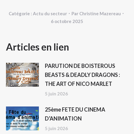
Catégorie :
Actu du secteur
Par
Christine Mazereau
6 octobre 2025
NAVIGATION
Articles en lien
ARTICLE
PARUTION DE BOISTEROUS
BEASTS & DEADLY DRAGONS :
THE ART OF NICO MARLET
5 juin 2026
25ème FETE DU CINEMA
D’ANIMATION
5 juin 2026