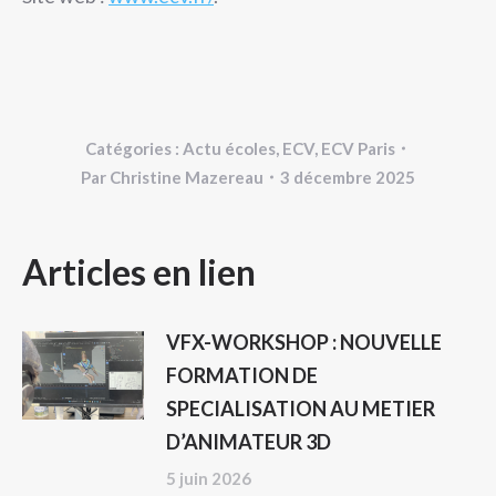
Catégories :
Actu écoles
,
ECV
,
ECV Paris
Par
Christine Mazereau
3 décembre 2025
NAVIGATION
Articles en lien
ARTICLE
VFX-WORKSHOP : NOUVELLE
FORMATION DE
SPECIALISATION AU METIER
D’ANIMATEUR 3D
5 juin 2026