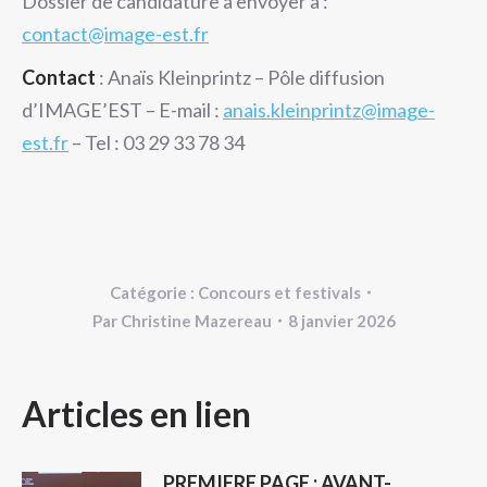
Dossier de candidature à envoyer à :
contact@image-est.fr
Contact
: Anaïs Kleinprintz – Pôle diffusion
d’IMAGE’EST – E-mail :
anais.kleinprintz@image-
est.fr
– Tel : 03 29 33 78 34
Catégorie :
Concours et festivals
Par
Christine Mazereau
8 janvier 2026
NAVIGATION
Articles en lien
ARTICLE
PREMIERE PAGE : AVANT-