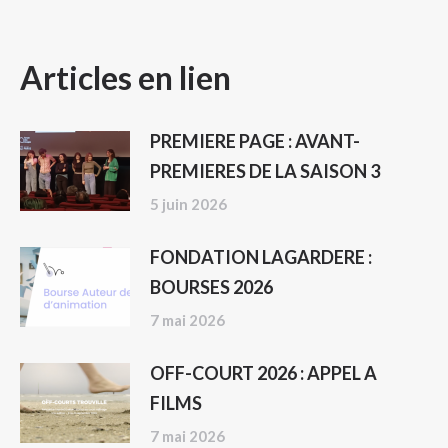
NAVIGATION
Articles en lien
ARTICLE
PREMIERE PAGE : AVANT-
PREMIERES DE LA SAISON 3
5 juin 2026
FONDATION LAGARDERE :
BOURSES 2026
7 mai 2026
OFF-COURT 2026 : APPEL A
FILMS
7 mai 2026