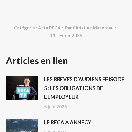
Catégorie :
Actu RECA
Par
Christine Mazereau
11 février 2026
NAVIGATION
Articles en lien
ARTICLE
LES BREVES D’AUDIENS EPISODE
5 : LES OBLIGATIONS DE
L’EMPLOYEUR
5 juin 2026
LE RECA A ANNECY