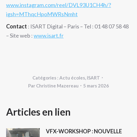
www.instagram.com/reel/DVL93U1CH4h/?
igsh=MThqcHpoMWRsNmht
Contact
: ISART Digital – Paris – Tel : 01 48 07 58 48
– Site web :
www.isart.fr
Catégories :
Actu écoles
,
ISART
Par
Christine Mazereau
5 mars 2026
NAVIGATION
Articles en lien
ARTICLE
VFX-WORKSHOP : NOUVELLE