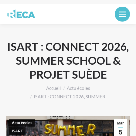
ISART : CONNECT 2026,
SUMMER SCHOOL &
PROJET SUÈDE
Vous êtes ici :
Accueil
Actu écoles
ISART : CONNECT 2026, SUMMER…
Actu écoles
Mar
5
ISART