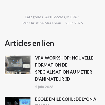
Catégories :
Actu écoles
,
MOPA
Par
Christine Mazereau
5 juin 2026
NAVIGATION
Articles en lien
ARTICLE
VFX-WORKSHOP : NOUVELLE
FORMATION DE
SPECIALISATION AU METIER
D’ANIMATEUR 3D
5 juin 2026
ECOLE EMILE COHL : DE LYON A