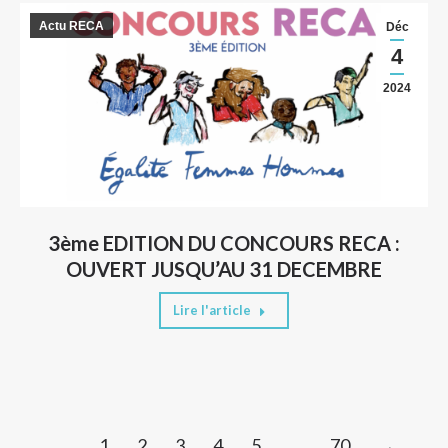
Actu RECA
Déc
4
2024
3ème EDITION DU CONCOURS RECA :
OUVERT JUSQU’AU 31 DECEMBRE
Lire l'article
1
2
3
4
5
…
70
→