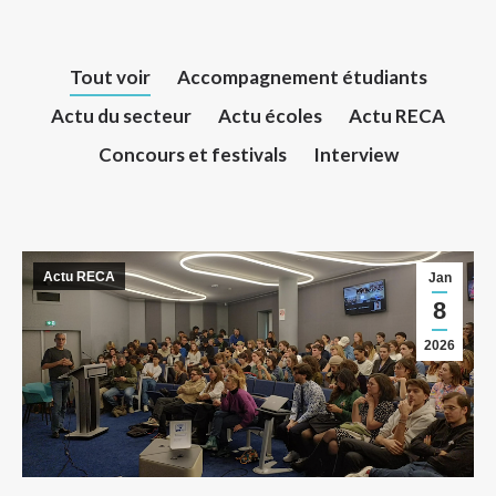
Tout voir
Accompagnement étudiants
Actu du secteur
Actu écoles
Actu RECA
Concours et festivals
Interview
Actu RECA
Jan
8
2026