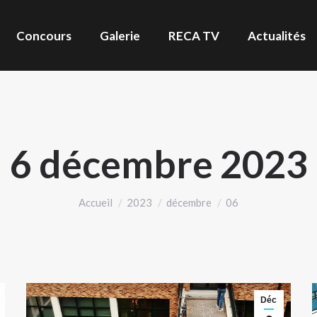
Concours
Galerie
RECA TV
Actualités
6 décembre 2023
Vous êtes ici :
Accueil
2023
décembre
06
Déc