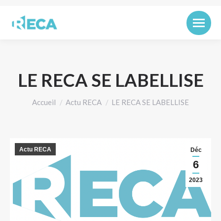
LE RECA SE LABELLISE
Vous êtes ici :
Accueil
Actu RECA
LE RECA SE LABELLISE
Actu RECA
Déc
6
2023