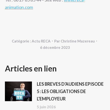
animation.com
Catégorie :
Actu RECA
Par
Christine Mazereau
6 décembre 2023
NAVIGATION
Articles en lien
ARTICLE
LES BREVES D’AUDIENS EPISODE
5 : LES OBLIGATIONS DE
L’EMPLOYEUR
5 juin 2026