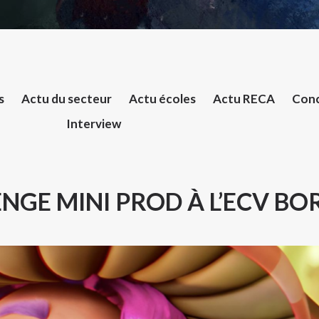
s
Actu du secteur
Actu écoles
Actu RECA
Conc
Interview
NGE MINI PROD À L’ECV B