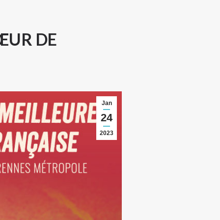
ŒUR DE
Jan
24
2023