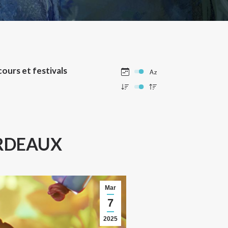
ours et festivals
ORDEAUX
Mar
7
2025