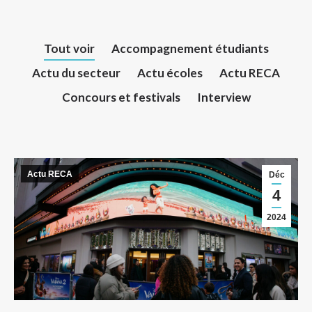
Tout voir
Accompagnement étudiants
Actu du secteur
Actu écoles
Actu RECA
Concours et festivals
Interview
Actu RECA
Déc
4
2024