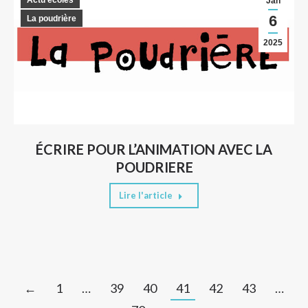
Jan
6
La poudrière
2025
ÉCRIRE POUR L’ANIMATION AVEC LA
POUDRIERE
Lire l'article
←
1
…
39
40
41
42
43
…