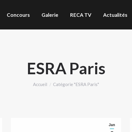
Concours
Galerie
RECA TV
Actualités
ESRA Paris
Vous êtes ici :
Accueil
Catégorie "ESRA Paris"
Jan