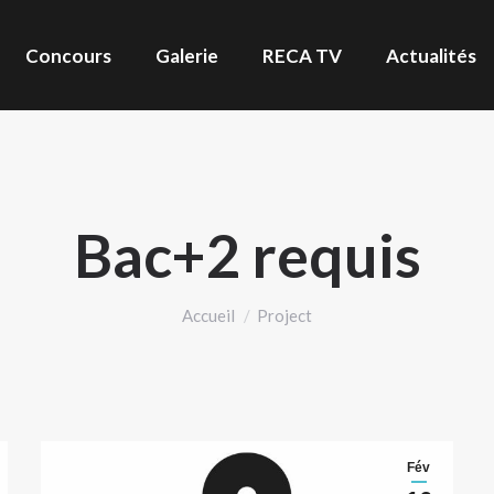
Concours
Galerie
RECA TV
Actualités
Bac+2 requis
Vous êtes ici :
Accueil
Project
Fév