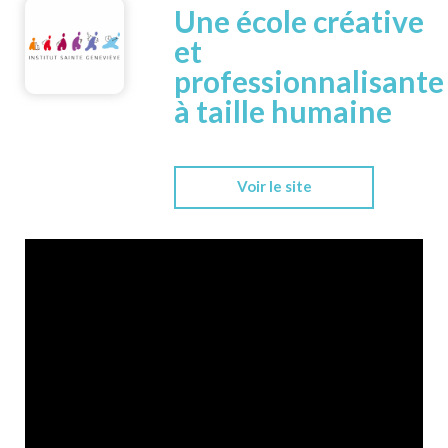
Une école créative
et
professionnalisante
à taille humaine
Voir le site