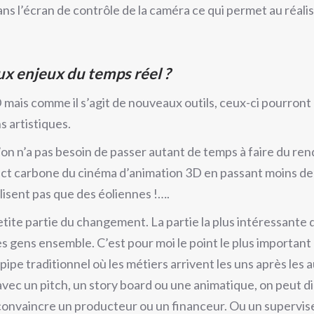
ans l’écran de contrôle de la caméra ce qui permet au réalis
ux enjeux du temps réel ?
 3D mais comme il s’agit de nouveaux outils, ceux-ci pourro
s artistiques.
n n’a pas besoin de passer autant de temps à faire du re
mpact carbone du cinéma d’animation 3D en passant moins de
lisent pas que des éoliennes !….
tite partie du changement. La partie la plus intéressante 
les gens ensemble. C’est pour moi le point le plus importan
ipe traditionnel où les métiers arrivent les uns après les au
 avec un pitch, un story board ou une animatique, on peut 
 convaincre un producteur ou un financeur. Ou un supervis