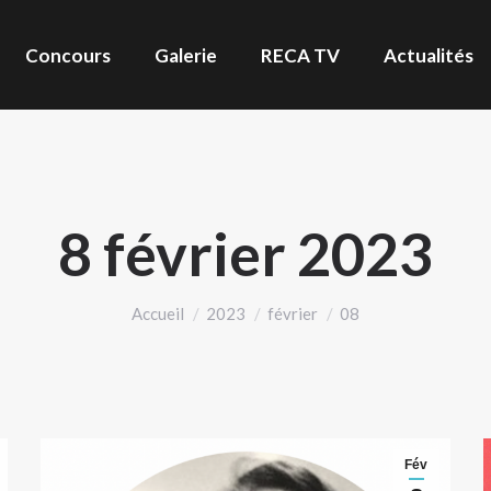
Concours
Galerie
RECA TV
Actualités
8 février 2023
Vous êtes ici :
Accueil
2023
février
08
Fév