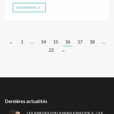
Lire l'article
←
1
…
14
15
16
17
18
…
22
→
Dernières actualités
LES BREVES D’AUDIENS EPISODE 5 : LES