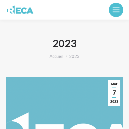
2023
Vous êtes ici :
Accueil
2023
Mar
7
2023