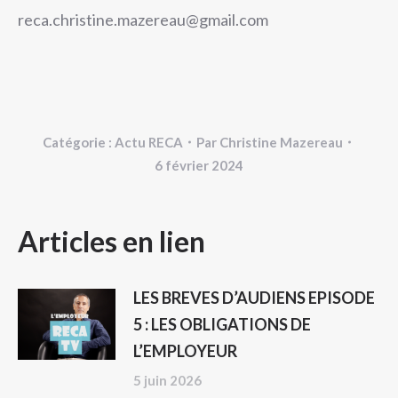
reca.christine.mazereau@gmail.com
Catégorie :
Actu RECA
Par
Christine Mazereau
6 février 2024
NAVIGATION
Articles en lien
ARTICLE
LES BREVES D’AUDIENS EPISODE
5 : LES OBLIGATIONS DE
L’EMPLOYEUR
5 juin 2026