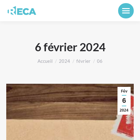
6 février 2024
Vous êtes ici :
Accueil
2024
février
06
Fév
6
2024