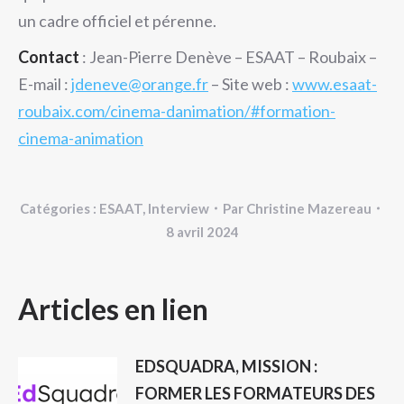
un cadre officiel et pérenne.
Contact
: Jean-Pierre Denève – ESAAT – Roubaix –
E-mail :
jdeneve@orange.fr
– Site web :
www.esaat-
roubaix.com/cinema-danimation/#formation-
cinema-animation
Catégories :
ESAAT
,
Interview
Par
Christine Mazereau
8 avril 2024
NAVIGATION
Articles en lien
ARTICLE
EDSQUADRA, MISSION :
FORMER LES FORMATEURS DES