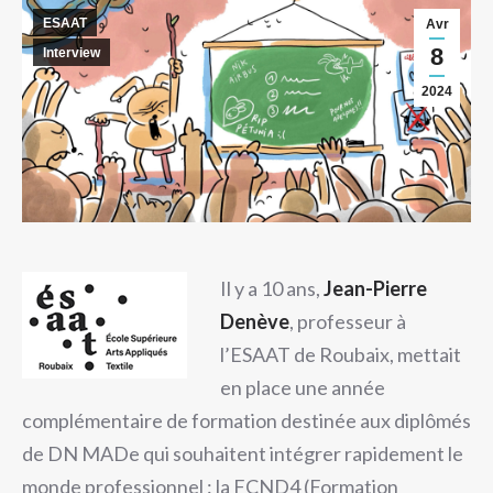
ESAAT
Avr
8
Interview
2024
Il y a 10 ans,
Jean-Pierre
De
nève
, professeur à
l’ESAAT de Roubaix, mettait
en place une année
complémentaire de formation destinée aux diplômés
de DN MADe qui souhaitent intégrer rapidement le
monde professionnel : la FCND4 (Formation