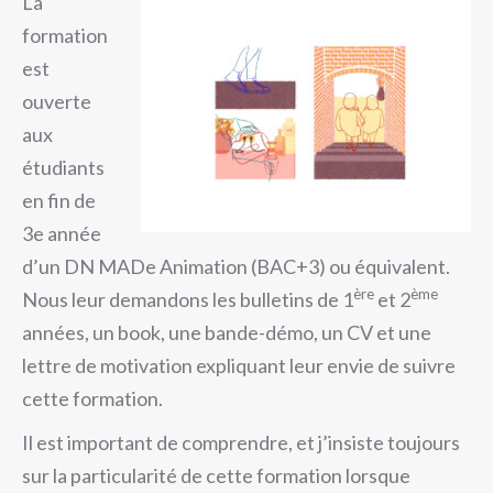
La
formation
est
ouverte
aux
étudiants
en fin de
3e année
d’un DN MADe Animation (BAC+3) ou équivalent.
ère
ème
Nous leur demandons les bulletins de 1
et 2
années, un book, une bande-démo, un CV et une
lettre de motivation expliquant leur envie de suivre
cette formation.
Il est important de comprendre, et j’insiste toujours
sur la particularité de cette formation lorsque