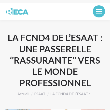
LA FCND4 DE L’ESAAT :
UNE PASSERELLE
‘’RASSURANTE’’ VERS
LE MONDE
PROFESSIONNEL
Vous êtes ici :
Accueil
ESAAT
LA FCND4 DE L’ESAAT :…