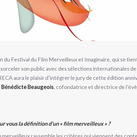
 du Festival du Film Merveilleux et Imaginaire, qui se tie
nsorceler son public avec des sélections internationales 
ECA aura le plaisir d’intégrer le jury de cette édition ann
c
Bénédicte Beaugeois
, cofondatrice et directrice de l’é
ur vous la définition d’un « film merveilleux » ?
m merveilleux rassemble les critères qui viennent des cont