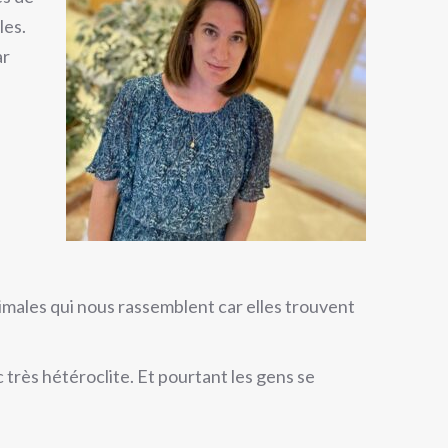
les.
ar
rimales qui nous rassemblent car elles trouvent
c très hétéroclite. Et pourtant les gens se