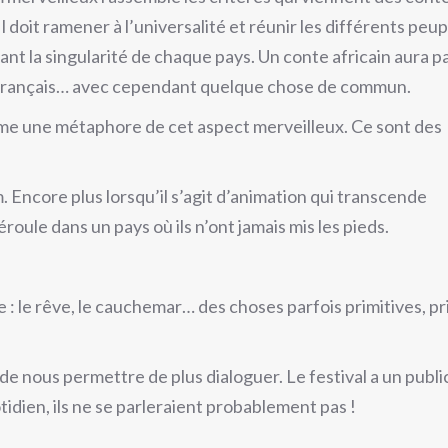
Il doit ramener à l’universalité et réunir les différents peup
nt la singularité de chaque pays. Un conte africain aura p
e français… avec cependant quelque chose de commun.
me une métaphore de cet aspect merveilleux. Ce sont des
. Encore plus lorsqu’il s’agit d’animation qui transcende
éroule dans un pays où ils n’ont jamais mis les pieds.
e : le rêve, le cauchemar… des choses parfois primitives, p
 de nous permettre de plus dialoguer. Le festival a un publi
otidien, ils ne se parleraient probablement pas !