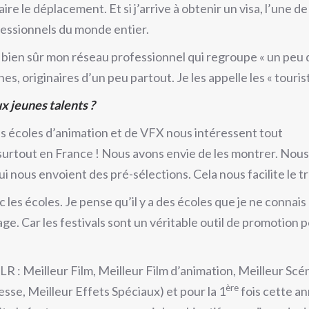
re le déplacement. Et si j’arrive à obtenir un visa, l’une d
ofessionnels du monde entier.
e bien sûr mon réseau professionnel qui regroupe « un peu de 
s, originaires d’un peu partout. Je les appelle les « tourist
x jeunes talents ?
es écoles d’animation et de VFX nous intéressent tout
t surtout en France ! Nous avons envie de les montrer. Nous
 nous envoient des pré-sélections. Cela nous facilite le t
 les écoles. Je pense qu’il y a des écoles que je ne connais 
e. Car les festivals sont un véritable outil de promotion p
: Meilleur Film, Meilleur Film d’animation, Meilleur Scén
ère
esse, Meilleur Effets Spéciaux) et pour la 1
fois cette an