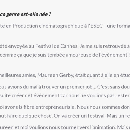
ce genre est-elle née ?
nte en Production cinématographique à l’ESEC – une formati
i été envoyée au Festival de Cannes. Je me suis retrouvée 
 comme ça que je suis tombée amoureuse de l’évènement ! Tou
eilleures amies, Maureen Gerby, était quant à elle en étu
ous avions du mal à trouver un premier job… C’est sans dou
suite créer cet évènement car nous ne voulions pas rester s
i avons la fibre entrepreneuriale. Nous nous sommes donc
 faut faire quelque chose. On va créer un festival. Mais un fe
reen et moi voulions nous tourner vers l’animation. Mais n