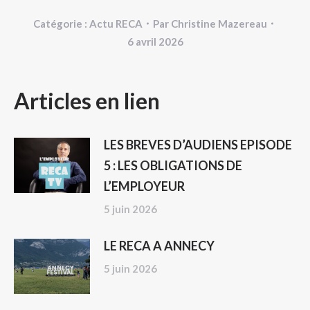
Catégorie :
Actu RECA
Par
Christine Mazereau
6 avril 2026
NAVIGATION
Articles en lien
ARTICLE
LES BREVES D’AUDIENS EPISODE
5 : LES OBLIGATIONS DE
L’EMPLOYEUR
5 juin 2026
LE RECA A ANNECY
5 juin 2026