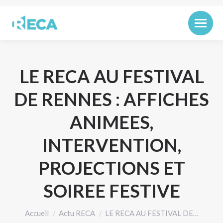
LE RECA AU FESTIVAL
DE RENNES : AFFICHES
ANIMEES,
INTERVENTION,
PROJECTIONS ET
SOIREE FESTIVE
Vous êtes ici :
Accueil
Actu RECA
LE RECA AU FESTIVAL DE…