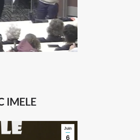
C IMELE
Juin
6