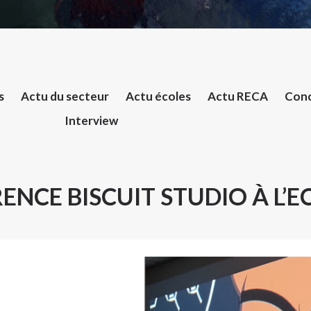
s
Actu du secteur
Actu écoles
Actu RECA
Conc
Interview
NCE BISCUIT STUDIO À L’E