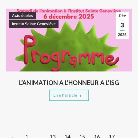
Actu écoles
Déc
3
Institut Sainte Geneviève
2025
L’ANIMATION A L’HONNEUR A L’ISG
Lire l'article
←
1
…
13
14
15
16
17
…