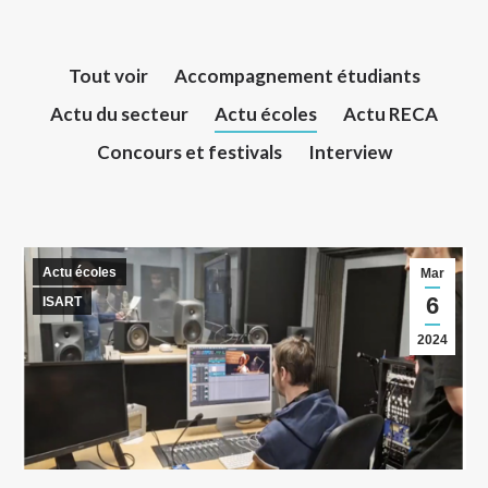
Tout voir
Accompagnement étudiants
Actu du secteur
Actu écoles
Actu RECA
Concours et festivals
Interview
Actu écoles
Mar
6
ISART
2024