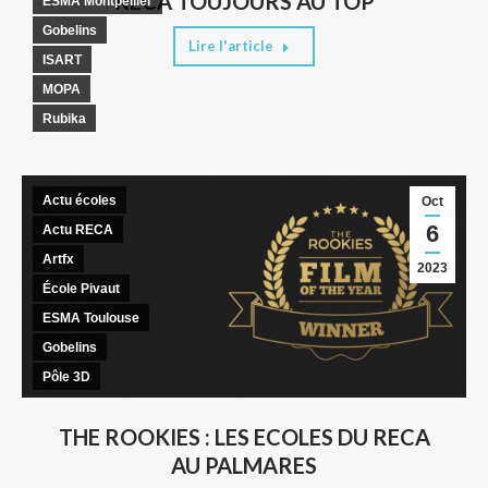
RECA TOUJOURS AU TOP
ESMA Montpellier
Gobelins
Lire l'article
ISART
MOPA
Rubika
Actu écoles
Oct
6
Actu RECA
Artfx
2023
École Pivaut
ESMA Toulouse
Gobelins
Pôle 3D
THE ROOKIES : LES ECOLES DU RECA
AU PALMARES