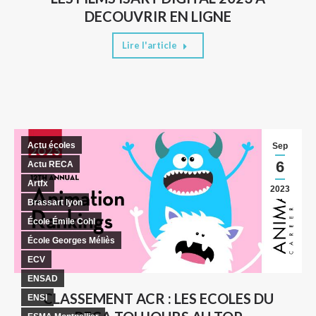
DECOUVRIR EN LIGNE
Lire l'article
Actu écoles
Sep
6
Actu RECA
Artfx
2023
Brassart lyon
École Émile Cohl
École Georges Méliès
ECV
ENSAD
CLASSEMENT ACR : LES ECOLES DU
ENSI