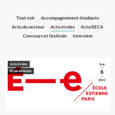
Tout voir
Accompagnement étudiants
Actu du secteur
Actu écoles
Actu RECA
Concours et festivals
Interview
Actu écoles
Sep
6
École estienne
2023