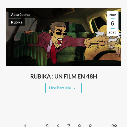
Actu écoles
Nov
6
Rubika
2023
RUBIKA : UN FILM EN 48H
Lire l'article
←
1
…
5
6
7
8
9
…
29