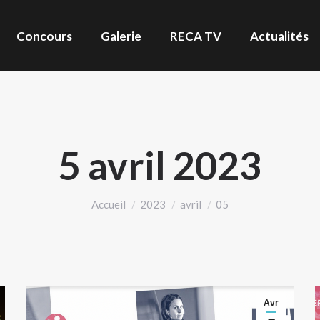
Concours
Galerie
RECA TV
Actualités
5 avril 2023
Vous êtes ici :
Accueil
2023
avril
05
Avr