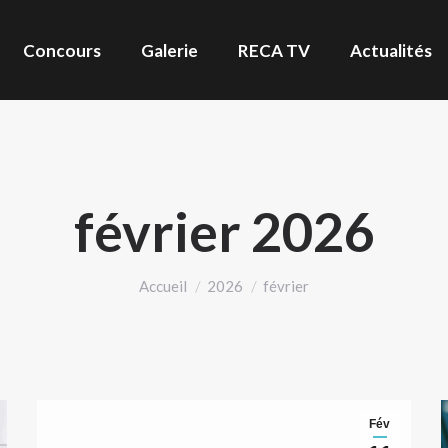
Concours
Galerie
RECA TV
Actualités
février 2026
Vous êtes ici :
Accueil
2026
février
Fév