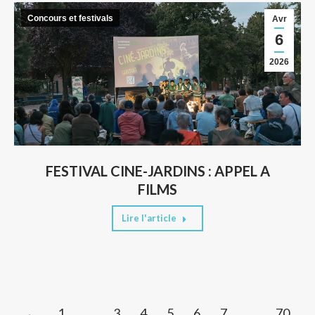
Concours et festivals
Avr
6
2026
FESTIVAL CINE-JARDINS : APPEL A
FILMS
Lire l'article
←
1
…
3
4
5
6
7
…
70